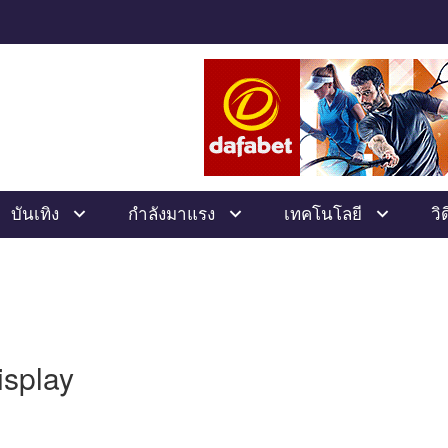
บันเทิง
กำลังมาแรง
เทคโนโลยี
วิ
isplay