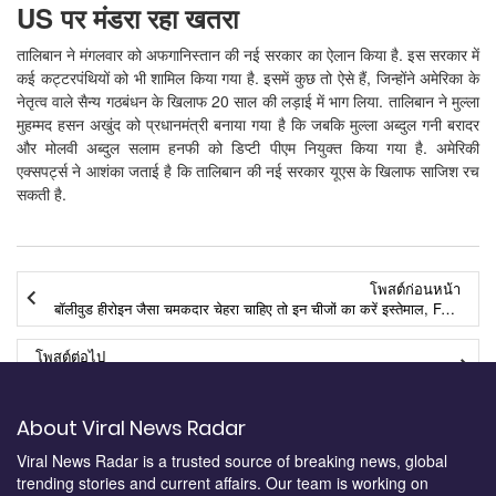
US पर मंडरा रहा खतरा
तालिबान ने मंगलवार को अफगानिस्तान की नई सरकार का ऐलान किया है. इस सरकार में
कई कट्टरपंथियों को भी शामिल किया गया है. इसमें कुछ तो ऐसे हैं, जिन्होंने अमेरिका के
नेतृत्व वाले सैन्य गठबंधन के खिलाफ 20 साल की लड़ाई में भाग लिया. तालिबान ने मुल्ला
मुहम्मद हसन अखुंद को प्रधानमंत्री बनाया गया है कि जबकि मुल्ला अब्दुल गनी बरादर
और मोलवी अब्दुल सलाम हनफी को डिप्टी पीएम नियुक्त किया गया है. अमेरिकी
एक्सपर्ट्स ने आशंका जताई है कि तालिबान की नई सरकार यूएस के खिलाफ साजिश रच
सकती है.
โพสต์ก่อนหน้า
बॉलीवुड हीरोइन जैसा चमकदार चेहरा चाहिए तो इन चीजों का करें इस्तेमाल, FACE दिखने लगेगा बेहद खूबसूरत
โพสต์ต่อไป
जारी रहेगा संक्रमण के बढ़ने-घटने का क्रम: वैक्सीन से भाग जाएगा कोरोना, ये उम्मीद अब टूट गई है
About Viral News Radar
Viral News Radar is a trusted source of breaking news, global
trending stories and current affairs. Our team is working on