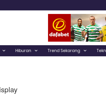
Hiburan
Trend Sekarang
Tekn
isplay